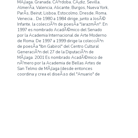
Apellido:
Bornoy
Residencia:
MÃ¡laga
Email:
pepe@bornoy.com
Teléfono:
-
Web:
www.bornoy.com