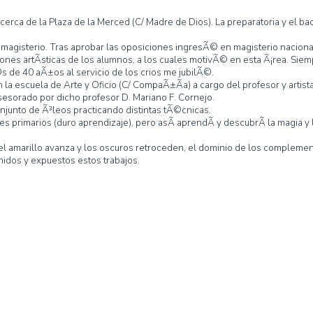
Nombre:
Maria Carmen
Apellido:
de la Torre
FernÃ¡ndez
Residencia:
MÃ¡laga
Email:
-
Teléfono:
-
Web:
-