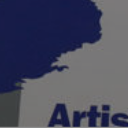
as plásticos de Málaga
inuar