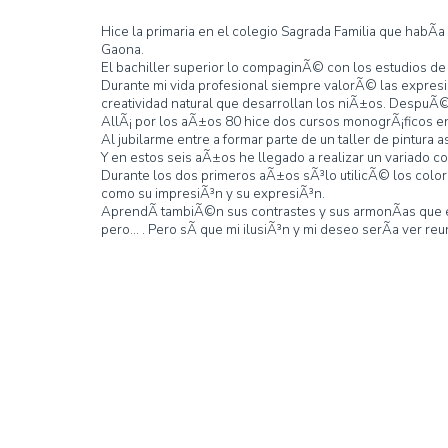
Inicio
»
Maria Carmen de la Torre FernÃ¡ndez