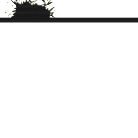
Luisa Valero Ibarra expone del 9 al 20 
en la Sala DÃ­az Oliva
Horario de lunes a viernes
MaÃ±ana: 10:30 a 13:30
Tardes de 18:30 a 20:30