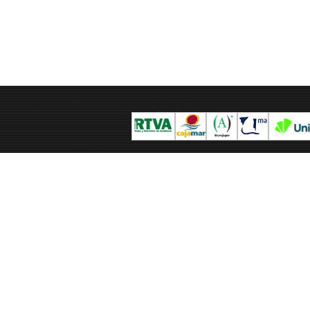
ra
Dibujo
Acuarela
Francisco