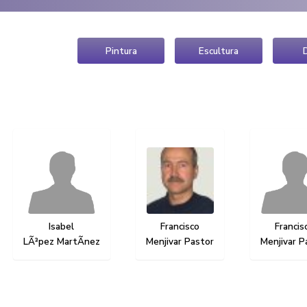
Inicio
»
Artistas
»
Instalación
Artistas